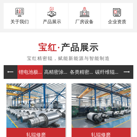
关于我们
产品展示
厂房设备
企业资质
产品展示
锂电池极...
高精密涂...
各类精密...
碳纤维辊...
包胶辊生
单层涂布模头
双层涂布模头