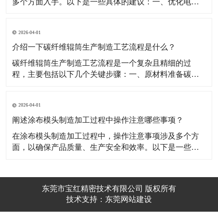
多个方面入手。以下是一些具体的建议：​一、优化电镀
参数电流密度：电流密度是影响镀层硬度和质量的重要
因素。应根据实际情况调整电流密度，以获得理想的镀
2026-04-01
层质量。在正常温度下，随着电流密度的增大，镀层的
硬度也在增加，但当电流密度达到一定极限时，镀层的
介绍一下碳纤维辊筒生产制造工艺流程是什么？
硬度趋向
​碳纤维辊筒生产制造工艺流程是一个复杂且精细的过
程，主要包括以下几个关键步骤：​一、原材料准备碳纤
维材料选择：选用高强度、高模量、高温稳定性好的碳
纤维材料，这是制作辊筒的关键原料，其质量直接影响
2026-04-01
辊筒的性能和寿命。预浸料准备：将碳纤维材料经过表
面处理以提高其粘合性，然后浸渍树脂胶液，形成预浸
阐述涂布模头制造加工过程中操作注意哪些事项？
料。这一步
​在涂布模头制造加工过程中，操作注意事项涉及多个方
面，以确保产品质量、生产安全和效率。以下是一些关
键的注意事项：​一、材料选择与准备材料质量：确保选
用的金属原料、塑料原料和特殊涂料等符合设计要求和
质量标准。材料的质量直接影响模头的性能和寿命。材
东莞市宝红精密技术有限公司 版权所有
料存储：原材料应存放在干燥、清洁的环境中，避免受
技术支持：
东莞网站建设​
潮、污染